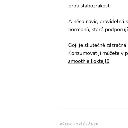
proti slabozrakosti.
A něco navíc, pravidelná
hormonů, které podporují 
Goji je skutečně zázračná r
Konzumovat ji můžete v po
smoothie koktejlů
.
Navigace
PŘEDCHOZÍ ČLÁNEK