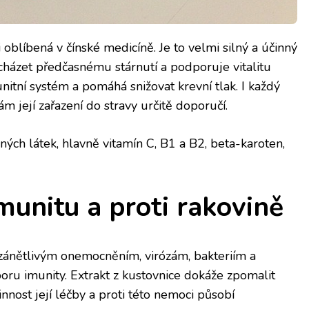
 oblíbená v čínské medicíně. Je to velmi silný a účinný
cházet předčasnému stárnutí a podporuje vitalitu
nitní systém a pomáhá snižovat krevní tlak. I každý
m její zařazení do stravy určitě doporučí.
ch látek, hlavně vitamín C, B1 a B2, beta-karoten,
munitu a proti rakovině
zánětlivým onemocněním, virózám, bakteriím a
poru imunity. Extrakt z kustovnice dokáže zpomalit
innost její léčby a proti této nemoci působí