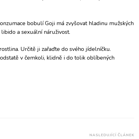
 konzumace bobulí Goji má zvyšovat hladinu mužských
libido a sexuální náruživost.
ostlina. Určitě ji zařaďte do svého jídelníčku.
dstatě v čemkoli, klidně i do tolik oblíbených
NASLEDUJÍCÍ ČLÁNEK