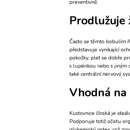
preventivně.
Prodlužuje 
Často se těmto bobulím ř
představuje vynikající och
pokožky, pleť se dobře pro
s lupénkou nebo s jiným
také centrální nervový sy
Vhodná na 
Kustovnice čínská je ideá
Podporuje totiž očistu or
glykemický index, což zpo