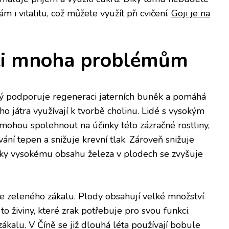
m i vitalitu, což můžete využít při cvičení.
Goji je na
ti mnoha problémům
erý podporuje regeneraci jaterních buněk a pomáhá
 ho játra využívají k tvorbě cholinu. Lidé s vysokým
mohou spolehnout na účinky této zázračné rostliny,
ání tepen a snižuje krevní tlak. Zároveň snižuje
íky vysokému obsahu železa v plodech se zvyšuje
ce zeleného zákalu. Plody obsahují velké množství
to živiny, které zrak potřebuje pro svou funkci.
ákalu. V Číně se již dlouhá léta používají bobule