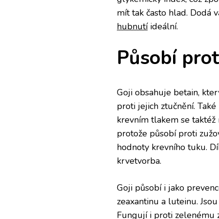
mít tak často hlad. Dodá vá
hubnutí
ideální.
Působí pro
Goji obsahuje betain, kt
proti jejich ztučnění. Také
krevním tlakem se taktéž 
protože působí proti zužov
hodnoty krevního tuku. D
krvetvorba.
Goji působí i jako preven
zeaxantinu a luteinu. Jsou 
Fungují i proti zelenému z