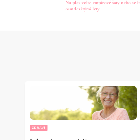
Na ples volte empírové šaty nebo se i
příspěvku
osmdesátými lety
ZDRAVÍ