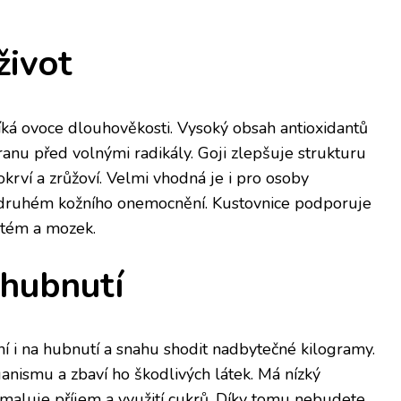
život
íká ovoce dlouhověkosti. Vysoký obsah antioxidantů
ranu před volnými radikály. Goji zlepšuje strukturu
krví a zrůžoví. Velmi vhodná je i pro osoby
 druhém kožního onemocnění. Kustovnice podporuje
stém a mozek.
hubnutí
lní i na hubnutí a snahu shodit nadbytečné kilogramy.
ganismu a zbaví ho škodlivých látek. Má nízký
maluje příjem a využití cukrů. Díky tomu nebudete