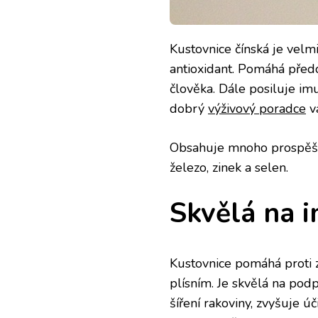
Kustovnice čínská je velmi
antioxidant. Pomáhá před
člověka. Dále posiluje imu
dobrý
výživový poradce
vá
Obsahuje mnoho prospěšný
železo, zinek a selen.
Skvělá na i
Kustovnice pomáhá proti 
plísním. Je skvělá na pod
šíření rakoviny, zvyšuje úč