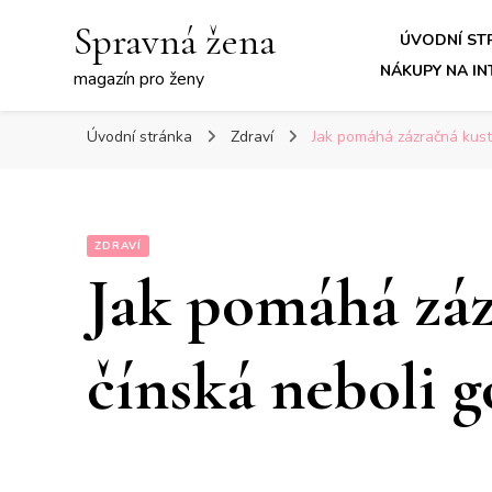
Spravná žena
ÚVODNÍ ST
NÁKUPY NA I
magazín pro ženy
Úvodní stránka
Zdraví
Jak pomáhá zázračná kusto
ZDRAVÍ
Jak pomáhá záz
čínská neboli g