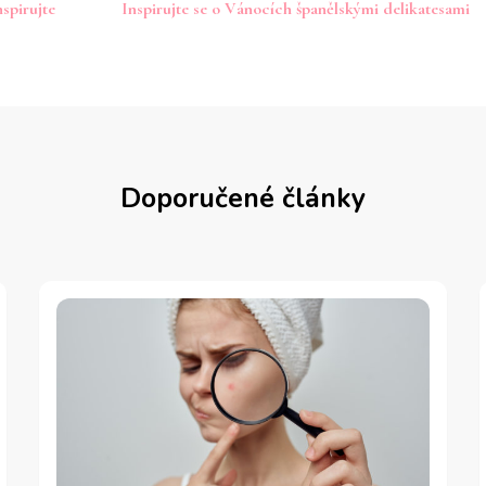
nspirujte
Inspirujte se o Vánocích španělskými delikatesami
Doporučené články