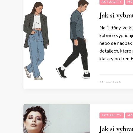
AKTUALITY
MÓ
Jak si vybr
Najít džíny, ve 
kabince vypadají
nebo se naopak n
detailech, které 
klasiky po tren
26. 11. 2025
AKTUALITY
MÓ
Jak si vybr